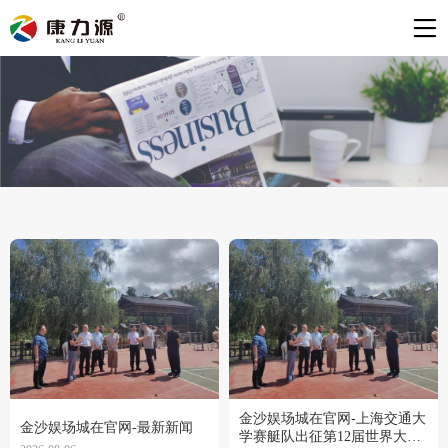
金沙娱场城在官网-上海交通大
金沙娱场城在官网-最新新闻
学赛艇队出征第12届世界大学